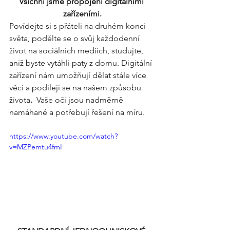
Všichni jsme propojení digitálními 
zařízeními.
Povídejte si s přáteli na druhém konci 
světa, podělte se o svůj každodenní 
život na sociálních mediích, studujte, 
aniž byste vytáhli paty z domu. Digitální 
zařízení nám umožňují dělat stále více 
věcí a podílejí se na našem způsobu 
života
. 
 Vaše oči jsou nadměrně 
namáhané a potřebují řešení na míru.
https://www.youtube.com/watch?
v=MZPemtu4fmI