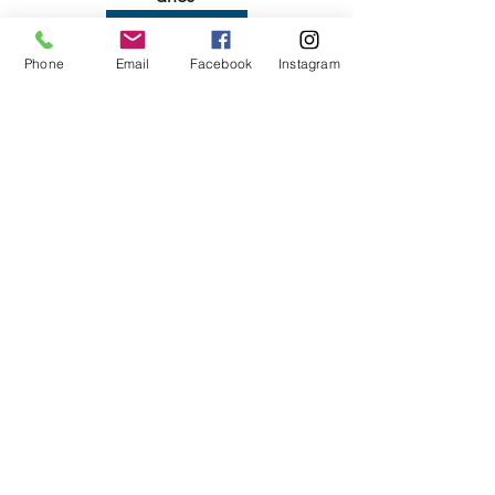
OBJEDNAT ZDE
Phone
Email
Facebook
Instagram
Brýlové čočky
Nové trendy
Zobrazit vše
Nejnovější příspěvky