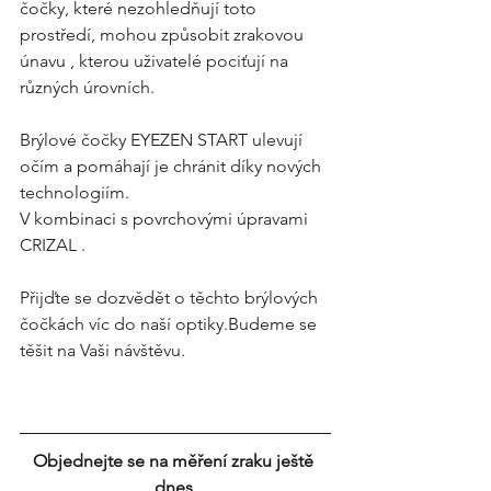
čočky, které nezohledňují toto 
prostředí, mohou způsobit zrakovou 
únavu , kterou uživatelé pociťují na 
různých úrovních. 
Brýlové čočky EYEZEN START ulevují 
očím a pomáhají je chránit díky nových 
technologiím.
V kombinaci s povrchovými úpravami 
CRIZAL .
Přijďte se dozvědět o těchto brýlových 
čočkách víc do naší optiky.Budeme se 
těšit na Vaši návštěvu.
Objednejte se na měření zraku ještě 
dnes 