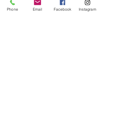
Vaše oči si to zaslouží!
Budeme se na Vás těšit.
Phone
Email
Facebook
Instagram
OBJEDNAT ZDE
Brýle na všechny vzdálenosti
ostrý zrak
měření zraku
barevné brýle
brýle pro všechny příležitosti
brýle na blízko
dárkový poukaz
vetchozrakost
presbyopie
Brýlové čočky
Kontaktní čočky
Nové trendy
Zobrazit vše
Nejnovější příspěvky