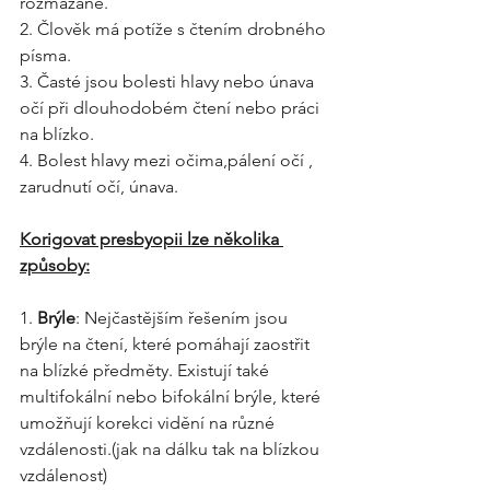
rozmazané.
2. Člověk má potíže s čtením drobného 
písma.
3. Časté jsou bolesti hlavy nebo únava 
očí při dlouhodobém čtení nebo práci 
na blízko.
4. Bolest hlavy mezi očima,pálení očí , 
zarudnutí očí, únava.
Korigovat presbyopii lze několika 
způsoby:
1. 
Brýle
: Nejčastějším řešením jsou 
brýle na čtení, které pomáhají zaostřit 
na blízké předměty. Existují také 
multifokální nebo bifokální brýle, které 
umožňují korekci vidění na různé 
vzdálenosti.(jak na dálku tak na blízkou 
vzdálenost)