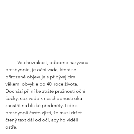
	Vetchozrakost, odborně nazývaná 
presbyopie, je oční vada, která se 
přirozeně objevuje s přibývajícím 
věkem, obvykle po 40. roce života. 
Dochází při ní ke ztrátě pružnosti oční 
čočky, což vede k neschopnosti oka 
zaostřit na blízké předměty. Lidé s 
presbyopií často zjistí, že musí držet 
čtený text dál od očí, aby ho viděli 
ostře.