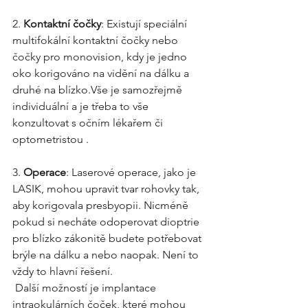
2. 
Kontaktní čočky
: Existují speciální 
multifokální kontaktní čočky nebo 
čočky pro monovision, kdy je jedno 
oko korigováno na vidění na dálku a 
druhé na blízko.Vše je samozřejmě 
individuální a je třeba to vše 
konzultovat s očním lékařem či 
optometristou .
3. 
Operace
: Laserové operace, jako je 
LASIK, mohou upravit tvar rohovky tak, 
aby korigovala presbyopii. Nicméně 
pokud si necháte odoperovat dioptrie 
pro blízko zákonitě budete potřebovat 
brýle na dálku a nebo naopak. Není to 
vždy to hlavní řešení.
 Další možností je implantace 
intraokulárních čoček, které mohou 