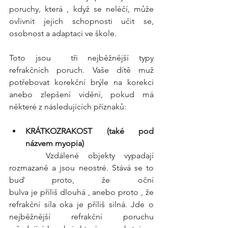
poruchy, která , když se neléčí, může 
ovlivnit jejich schopnosti učit se, 
osobnost a adaptaci ve škole.
Toto jsou  tři nejběžnější typy 
refrakčních poruch. Vaše dítě muž 
potřebovat korekční brýle na korekci 
anebo zlepšení vidění, pokud má 
některé z následujících příznaků:
KRÁTKOZRAKOST (také pod 
názvem myopia)
	 Vzdálené objekty vypadají 
rozmazaně a jsou neostré. Stává se to 
buď proto, že oční 									
bulva je příliš dlouhá , anebo proto , že 
refrakční síla oka je příliš silná. Jde o 
nejběžnější refrakční poruchu  