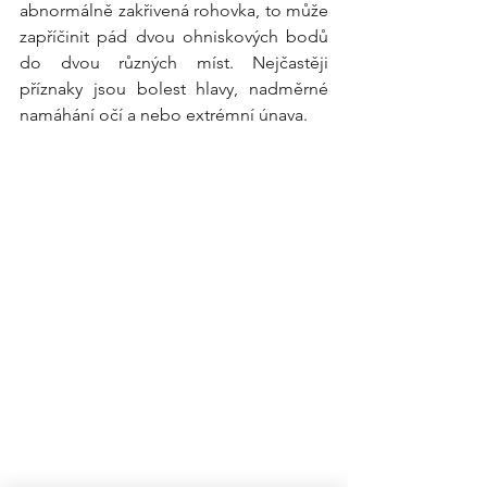
abnormálně zakřivená rohovka, to může 
zapříčinit pád dvou ohniskových bodů 
do dvou různých míst. Nejčastěji 
příznaky jsou bolest hlavy, nadměrné 
namáhání očí a nebo extrémní únava.