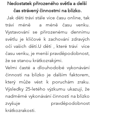
Nedostatek přirozeného světla a delší 
čas strávený činnostmi na blízko.
 Jak děti tráví stále více času online, tak 
tráví méně  a méně času venku. 
Vystavování se přirozenému dennímu 
světlu je klíčové k zachování zdravých 
očí vašich dětí.U dětí , které tráví  více 
času venku, je menší pravděpodobnost, 
že se stanou krátkozrakými. 
Velmi časté a dlouhodobé vykonávání 
činností na blízko je dalším faktorem, 
který může vést k poruchám zraku. 
Výsledky 25-letého výzkumu ukazují, že 
nadměrné vykonávání činností na blízko 
zvyšuje pravděpodobnost 
krátkozrakosti.