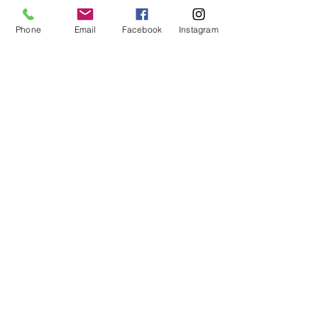
Phone
Email
Facebook
Instagram
Kdy byste měli nechat zkontrolovat zrak 
vašich dětí ? 
Jako rodič chcete dát svému dítěti 
dobrý start ve všech směrech - a to 
zahrnuje zdraví jeho očí. Je však ten 
správný čas začít s kontrolou zraku  
vašeho dítěte ? 