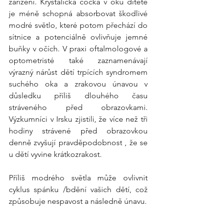
zařízení. Krystalická čočka v oku dítěte 
je méně schopná absorbovat škodlivé 
modré světlo, které potom přechází do 
sítnice a potenciálně ovlivňuje jemné 
buňky v očích. V praxi oftalmologové a 
optometristé také zaznamenávají 
výrazný nárůst dětí trpících syndromem 
suchého oka a zrakovou únavou v 
důsledku příliš dlouhého času 
stráveného před obrazovkami. 
Výzkumníci v Irsku zjistili, že více než tři 
hodiny strávené před obrazovkou 
denně zvyšují pravděpodobnost , že se 
u dětí vyvine krátkozrakost. 
Příliš modrého světla může ovlivnit 
cyklus spánku /bdění vašich dětí, což 
způsobuje nespavost a následně únavu.