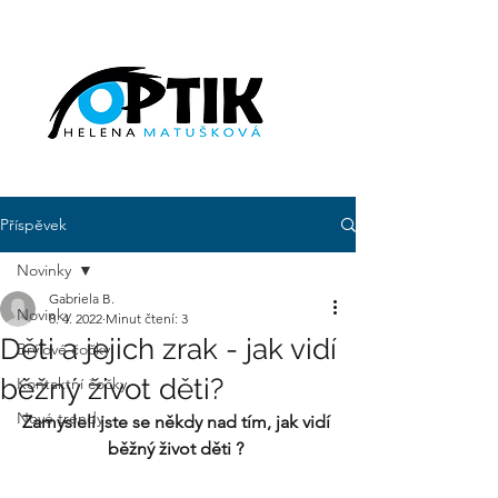
Příspěvek
Novinky
Gabriela B.
Novinky
8. 4. 2022
Minut čtení: 3
Děti a jejich zrak - jak vidí
Brýlové čočky
běžný život děti?
Kontaktní čočky
Nové trendy
Zamysleli jste se někdy nad tím, jak vidí 
běžný život děti ? 