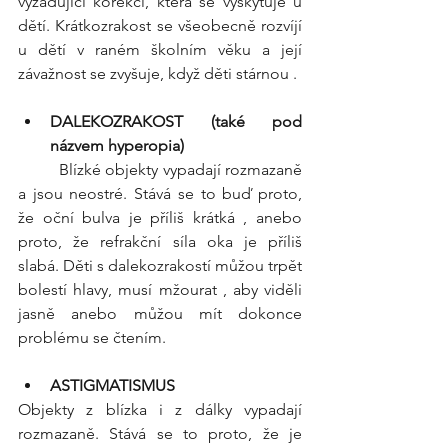
vyžadující korekci, která se vyskytuje u 
dětí. Krátkozrakost se všeobecně rozvíjí 
u dětí v raném školním věku a její 
závažnost se zvyšuje, když děti stárnou .
DALEKOZRAKOST (také pod 
názvem hyperopia)
	Blízké objekty vypadají rozmazaně 
a jsou neostré. Stává se to buď proto, 
že oční bulva je příliš krátká , anebo 
proto, že refrakční síla oka je příliš 
slabá. Děti s dalekozrakostí můžou trpět 
bolestí hlavy, musí mžourat , aby viděli 
jasně anebo můžou mít dokonce 
problému se čtením.
ASTIGMATISMUS
Objekty z blízka i z dálky vypadají 
rozmazaně. Stává se to proto, že je 