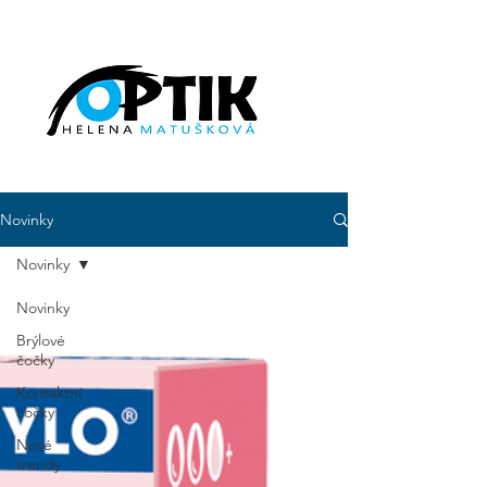
Novinky
Novinky
Novinky
Brýlové
čočky
Kontaktní
čočky
Nové
trendy