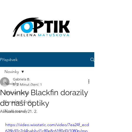
Příspěvek
Novinky
Gabriela B.
Novinky
8. 2.
Minut čtení: 1
Novinky Blackfin dorazily
Brýlové čočky
do naší optiky
Kontaktní čočky
Nové trendy
Aktualizováno:
21. 2.
https://video.wixstatic.com/video/7ea24f_ecd
628b92c2d4babbd1c80e8c61ff0d0/1080p/mp