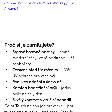
67736ed194f9dbfb94716245a09a0/1080p/mp4
/file.mp4
Proč si je zamilujete?
Stylové barevné odstíny
 – jemné, 
moderní tóny, které podtrhnou váš 
osobní styl
Ochrana před UV zářením
 – 100% 
UV ochrana pro vaše oči
Redukce oslnění a únavy očí
Komfort bez střídání brýlí
 – jedny 
brýle na celý den
Skvělý kontrast a vizuální pohodlí
Color Touch nejsou jen praktické – jsou 
to designové brýle, které pracují za vás.