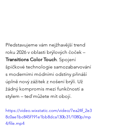
Představujeme vám nejžhavější trend 
roku 2026 v oblasti brýlových čoček – 
Transitions Color Touch
. Spojení 
špičkové technologie samozabarvování 
s moderními módními odstíny přináší 
úplně nový zážitek z nošení brýlí. Už 
žádný kompromis mezi funkčností a 
stylem – teď můžete mít obojí.
https://video.wixstatic.com/video/7ea24f_2e3
8c0ae1bc845f191e1bb8dca130b31/1080p/mp
4/file.mp4