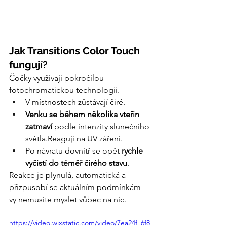
Jak Transitions Color Touch 
fungují?
Čočky využívají pokročilou 
fotochromatickou technologii.
V místnostech
zůstávají čiré.
Venku se během několika vteřin 
zatmaví
 podle intenzity slunečního 
světla.Re
agují na UV záření.
Po návratu dovnitř se opět 
rychle 
vyčistí do téměř čirého stavu
.
Reakce je plynulá, automatická a 
přizpůsobí se aktuálním podmínkám – 
vy nemusíte myslet vůbec na nic.
https://video.wixstatic.com/video/7ea24f_6f8