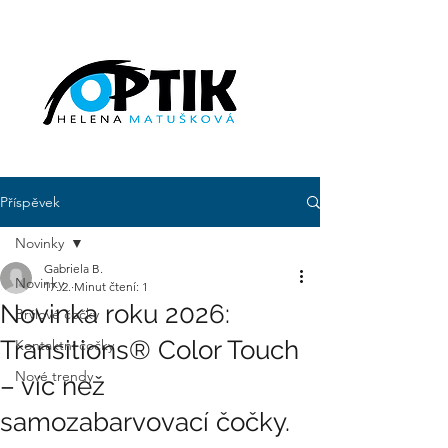
Příspěvek
Novinky
Gabriela B.
Novinky
17. 2.
Minut čtení: 1
Novinka roku 2026:
Brýlové čočky
Transitions® Color Touch
Kontaktní čočky
Nové trendy
– víc než
samozabarvovací čočky.