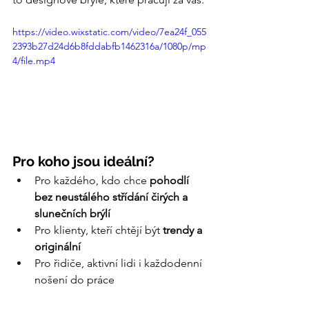
https://video.wixstatic.com/video/7ea24f_055
2393b27d24d6b8fddabfb1462316a/1080p/mp
4/file.mp4
Pro koho jsou ideální?
Pro každého, kdo chce 
pohodlí 
bez neustálého střídání čirých a 
slunečních brýlí
Pro klienty, kteří chtějí být 
trendy a 
originální
Pro řidiče, aktivní lidi i každodenní 
nošení do práce