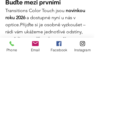
Buďte mezi prvními
Transitions Color Touch jsou 
novinkou 
roku 2026
 a dostupné nyní u nás v 
optice.Přijďte si je osobně vyzkoušet – 
rádi vám ukážeme jednotlivé odstíny, 
vysvětlíme rozdíly a doporučíme 
ideální variantu právě pro vás.
Phone
Email
Facebook
Instagram
 Dopřejte si komfort, ochranu i styl v 
jednom.Těšíme se na vaši návštěvu!
Brýle na všechny vzdálenosti
Brýlové čočky
brýlové skla
samozabarvovací brýle
transitions
essilor
Nové trendy