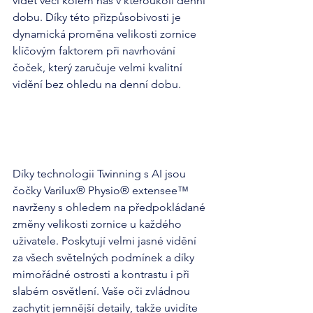
vidět věci kolem nás v kteroukoli denní 
dobu. Díky této přizpůsobivosti je 
dynamická proměna velikosti zornice 
klíčovým faktorem při navrhování 
čoček, který zaručuje velmi kvalitní 
vidění bez ohledu na denní dobu.
Díky technologii Twinning s AI jsou 
čočky Varilux® Physio® extensee™ 
navrženy s ohledem na předpokládané 
změny velikosti zornice u každého 
uživatele. Poskytují velmi jasné vidění 
za všech světelných podmínek a díky 
mimořádné ostrosti a kontrastu i při 
slabém osvětlení. Vaše oči zvládnou 
zachytit jemnější detaily, takže uvidíte 