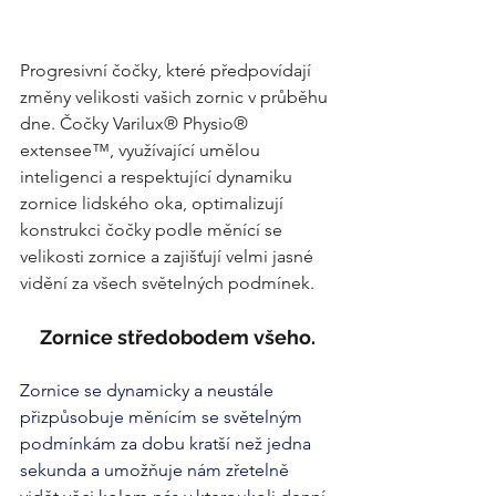
Progresivní čočky, které předpovídají 
změny velikosti vašich zornic v průběhu 
dne. Čočky Varilux® Physio® 
extensee™, využívající umělou 
inteligenci a respektující dynamiku 
zornice lidského oka, optimalizují 
konstrukci čočky podle měnící se 
velikosti zornice a zajišťují velmi jasné 
vidění za všech světelných podmínek.
Zornice středobodem všeho.
Zornice se dynamicky a neustále 
přizpůsobuje měnícím se světelným 
podmínkám za dobu kratší než jedna 
sekunda a umožňuje nám zřetelně 