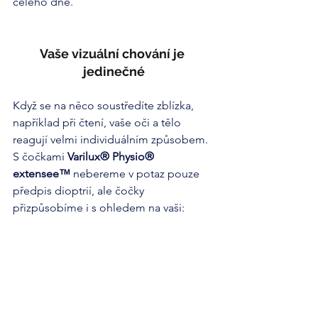
celého dne.
Vaše vizuální chování je 
jedinečné
Když se na něco soustředíte zblízka, 
například při čtení, vaše oči a tělo 
reagují velmi individuálním způsobem. 
S čočkami 
Varilux® Physio® 
extensee™
 nebereme v potaz pouze 
předpis dioptrií, ale čočky 
přizpůsobíme i s ohledem na vaši: