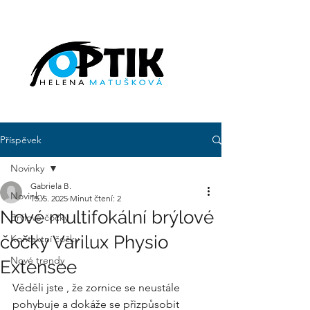
Příspěvek
Novinky
Gabriela B.
Novinky
15. 5. 2025
Minut čtení: 2
Nové multifokální brýlové
Brýlové čočky
čočky Varilux Physio
Kontaktní čočky
Nové trendy
Extensee
Věděli jste , že zornice se neustále 
pohybuje a dokáže se přizpůsobit 