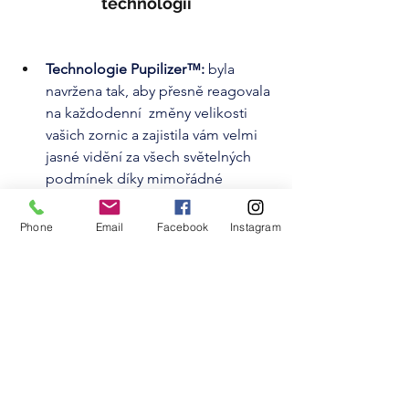
technologií
Technologie Pupilizer™:
 byla 
navržena tak, aby přesně reagovala 
na každodenní  změny velikosti 
vašich zornic a zajistila vám velmi 
jasné vidění za všech světelných 
podmínek díky mimořádné 
ostrosti a kontrastu i při slabém 
osvětlení.
Phone
Email
Facebook
Instagram
Technologie povrchu čočky Dual 
Booster™:
přináší efekt zvětšení v 
zóně vidění na blízko, a poskytuje 
tak velmi kvalitní vidění na blízko, 
což uživatelé ocení při činnostech, 
jako je čtení drobného písma.
Technologie Synchroneyes® Lens:
plně binokulární konstrukce 