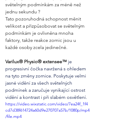
světelným podmínkám za méně než 
jednu sekundu ? 
Tato pozoruhodná schopnost měnit 
velikost a přizpůsobovat se světelným 
podmínkám je ovlivněna mnoha 
faktory, takže reakce zornic jsou u 
každé osoby zcela jedinečné.
Varilux® Physio® extensee™
 je 
progresivní čočka navržená s ohledem 
na tyto změny zornice. Poskytuje velmi 
jasné vidění za všech světelných 
podmínek a zaručuje vynikající ostrost 
vidění a kontrast i při slabém osvětlení.
https://video.wixstatic.com/video/7ea24f_1f4
cd7d38f614724a60d9e270707a57b/1080p/mp4
/file.mp4