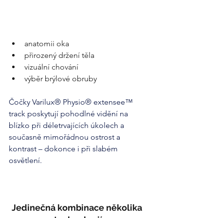
anatomii oka
přirozený držení těla
vizuální chování
výběr brýlové obruby
Čočky Varilux® Physio® extensee™ 
track poskytují pohodlné vidění na 
blízko při déletrvajících úkolech a 
současně mimořádnou ostrost a 
kontrast – dokonce i při slabém 
osvětlení.
Jedinečná kombinace několika 