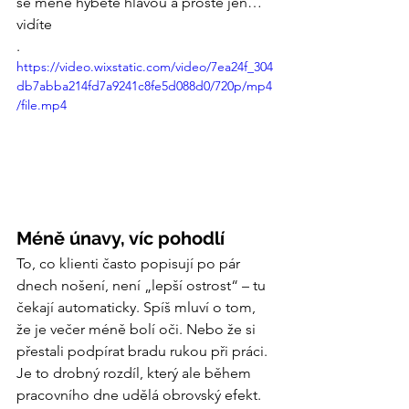
se méně hýbete hlavou a prostě jen… 
vidíte
.
https://video.wixstatic.com/video/7ea24f_304
db7abba214fd7a9241c8fe5d088d0/720p/mp4
/file.mp4
Méně únavy, víc pohodlí
To, co klienti často popisují po pár 
dnech nošení, není „lepší ostrost“ – tu 
čekají automaticky. Spíš mluví o tom, 
že je večer méně bolí oči. Nebo že si 
přestali podpírat bradu rukou při práci.
Je to drobný rozdíl, který ale během 
pracovního dne udělá obrovský efekt.