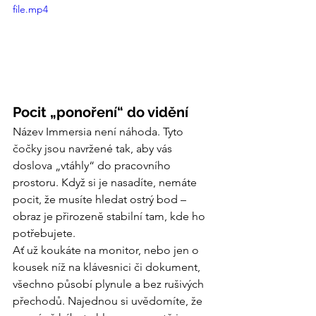
file.mp4
Pocit „ponoření“ do vidění
Název Immersia není náhoda. Tyto 
čočky jsou navržené tak, aby vás 
doslova „vtáhly“ do pracovního 
prostoru. Když si je nasadíte, nemáte 
pocit, že musíte hledat ostrý bod – 
obraz je přirozeně stabilní tam, kde ho 
potřebujete.
Ať už koukáte na monitor, nebo jen o 
kousek níž na klávesnici či dokument, 
všechno působí plynule a bez rušivých 
přechodů. Najednou si uvědomíte, že 