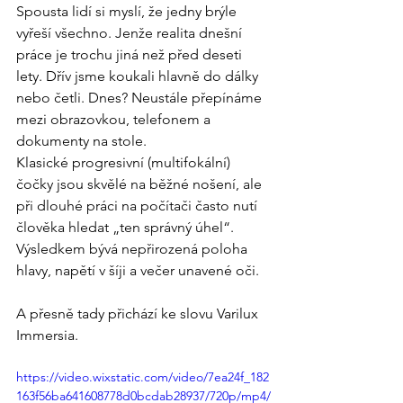
Spousta lidí si myslí, že jedny brýle 
vyřeší všechno. Jenže realita dnešní 
práce je trochu jiná než před deseti 
lety. Dřív jsme koukali hlavně do dálky 
nebo četli. Dnes? Neustále přepínáme 
mezi obrazovkou, telefonem a 
dokumenty na stole.
Klasické progresivní (multifokální) 
čočky jsou skvělé na běžné nošení, ale 
při dlouhé práci na počítači často nutí 
člověka hledat „ten správný úhel“. 
Výsledkem bývá nepřirozená poloha 
hlavy, napětí v šíji a večer unavené oči.
A přesně tady přichází ke slovu Varilux 
Immersia.
https://video.wixstatic.com/video/7ea24f_182
163f56ba641608778d0bcdab28937/720p/mp4/