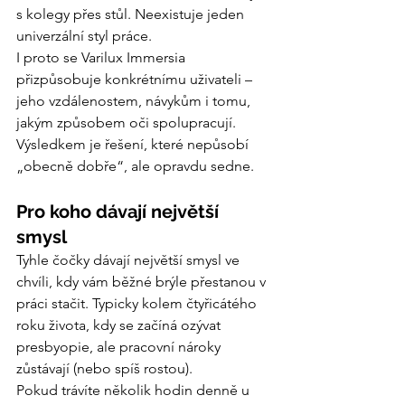
s kolegy přes stůl. Neexistuje jeden 
univerzální styl práce.
I proto se Varilux Immersia 
přizpůsobuje konkrétnímu uživateli – 
jeho vzdálenostem, návykům i tomu, 
jakým způsobem oči spolupracují. 
Výsledkem je řešení, které nepůsobí 
„obecně dobře“, ale opravdu sedne.
Pro koho dávají největší 
smysl
Tyhle čočky dávají největší smysl ve 
chvíli, kdy vám běžné brýle přestanou v 
práci stačit. Typicky kolem čtyřicátého 
roku života, kdy se začíná ozývat 
presbyopie, ale pracovní nároky 
zůstávají (nebo spíš rostou).
Pokud trávíte několik hodin denně u 