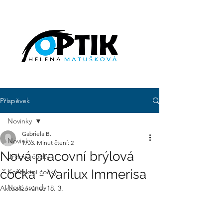
Příspěvek
Novinky
Gabriela B.
Novinky
17. 3.
Minut čtení: 2
Nová pracovní brýlová
Brýlové čočky
čočka - Varilux Immerisa
Kontaktní čočky
Nové trendy
Aktualizováno:
18. 3.