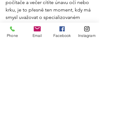
počítače a večer cítíte únavu očí nebo 
krku, je to přesně ten moment, kdy má 
smysl uvažovat o specializovaném 
řešení.
Možná to na první pohled nevypadá 
Phone
Email
Facebook
Instagram
jako zásadní věc – „jen jiné čočky do 
brýlí“. Ale ve skutečnosti jde o změnu v 
tom, jak se během dne cítíte.
A to je něco, co poznáte až ve chvíli, 
kdy to vyzkoušíte.
Nezapomeňte pečovat o svůj zrak a tak 
objednejte se ještě dnes na kontrolu 
zraku u nás v optice. 
Vaše oči si to zaslouží.
REZERVACE ZDE
ostrý zrak
oči v klidu
brýle pro všechny příležitosti