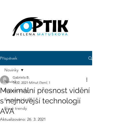
Příspěvek
Novinky
Gabriela B.
Novinky
16. 2. 2021
Minut čtení: 1
Maximální přesnost vidění
Brýlové čočky
s nejnovější technologií
Kontaktní čočky
Nové trendy
AVA
Aktualizováno:
26. 3. 2021