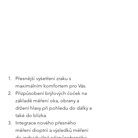
Přesnější vyšetření zraku s 
maximálním komfortem pro Vás.
Přizpůsobení brýlových čoček na 
základě měření oka, obrany a 
držení hlavy při pohledu do dálky a 
také do blízka.
Integrace nového přesného 
měření dioptrií a výsledků měření 
do individuálně přizpůsobeného 