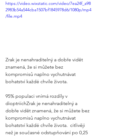
https://video.wixstatic.com/video/7ea24f_a98
2983b54a544cba1507bf1845978d6/1080p/mp4
/file.mp4
Zrak je nenahraditelný a dobře vidět 
znamená, že si můžete bez 
kompromisů naplno vychutnávat 
bohatství každé chvíle života. 
95% populaci vnímá rozdíly v 
dioptriíchZrak je nenahraditelný a 
dobře vidět znamená, že si můžete bez 
kompromisů naplno vychutnávat 
bohatství každé chvíle života.  citlivěji 
než je současné odstupňování po 0,25 