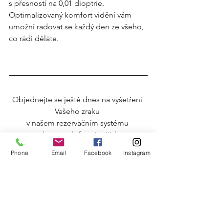
s přesností na 0,01 dioptrie.
Optimalizovaný komfort vidění vám 
umožní radovat se každý den ze všeho, 
co rádi děláte.
Objednejte se ještě dnes na vyšetření 
Vašeho zraku 
v našem rezervačním systému 
nebo na telefonním čísle 
+420 736752757.
Phone
Email
Facebook
Instagram
Vaše oči si to zaslouží.
Více informací o těchto unikátních 
čočkách Vám rádi sdělíme v naší 
optice. 