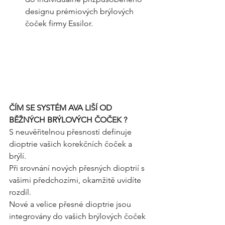
designu prémiových brýlových 
čoček firmy Essilor.
ČÍM SE SYSTÉM AVA LIŠÍ OD 
BĚŽNÝCH BRÝLOVÝCH ČOČEK ? 
S neuvěřitelnou přesností definuje 
dioptrie vašich korekčních čoček a 
brýlí. 
Při srovnání nových přesných dioptrií s 
vašimi předchozími, okamžitě uvidíte 
rozdíl. 
Nové a velice přesné dioptrie jsou 
integrovány do vašich brýlových čoček 