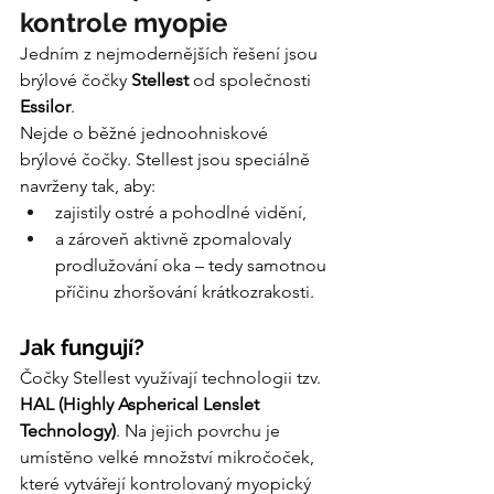
kontrole myopie
Jedním z nejmodernějších řešení jsou 
brýlové čočky 
Stellest
 od společnosti 
Essilor
.
Nejde o běžné jednoohniskové 
brýlové čočky. Stellest jsou speciálně 
navrženy tak, aby:
zajistily ostré a pohodlné vidění,
a zároveň aktivně zpomalovaly 
prodlužování oka – tedy samotnou 
příčinu zhoršování krátkozrakosti.
Jak fungují?
Čočky Stellest využívají technologii tzv. 
HAL (Highly Aspherical Lenslet 
Technology)
. Na jejich povrchu je 
umístěno velké množství mikročoček, 
které vytvářejí kontrolovaný myopický 