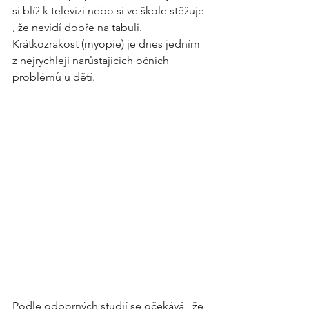
si blíž k televizi nebo si ve škole stěžuje 
, že nevidí dobře na tabuli. 
Krátkozrakost (myopie) je dnes jedním 
z nejrychleji narůstajících očních 
problémů u dětí.
Podle odborných studií se očekává , že 