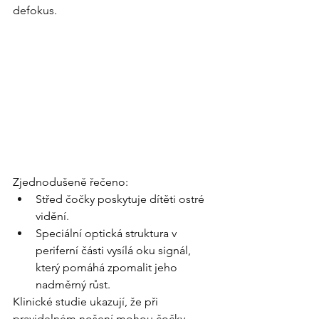
defokus.
Zjednodušeně řečeno:
Střed čočky poskytuje dítěti ostré 
vidění.
Speciální optická struktura v 
periferní části vysílá oku signál, 
který pomáhá zpomalit jeho 
nadměrný růst.
Klinické studie ukazují, že při 
pravidelném nošení mohou čočky 