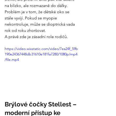
na blízko, ale rozmazaně do dálky.
Problém je v tom, že dětské oko se 
stále vyvíjí. Pokud se myopie 
nekontroluje, může se dioptrická vada 
rok od roku zhoršovat.
A právě zde je zásadní role rodičů.
https://video.wixstatic.com/video/7ea24f_59b
190e24367448db31610e181fa7280/1080p/mp4
/file.mp4
Brýlové čočky Stellest – 
moderní přístup ke 