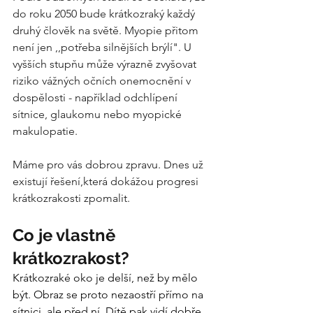
do roku 2050 bude krátkozraký každý 
druhý člověk na světě. Myopie přitom 
není jen ,,potřeba silnějších brýlí". U 
vyšších stupňu může výrazně zvyšovat 
riziko vážných očních onemocnění v 
dospělosti - například odchlípení 
sítnice, glaukomu nebo myopické 
makulopatie.
Máme pro vás dobrou zpravu. Dnes už 
existují řešení,která dokážou progresi 
krátkozrakosti zpomalit.
Co je vlastně 
krátkozrakost?
Krátkozraké oko je delší, než by mělo 
být. Obraz se proto nezaostří přímo na 
sítnici, ale před ní. Dítě pak vidí dobře 