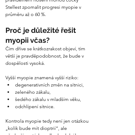
Stellest zpomalit progresi myopie v 
průměru až o 60 %.
Proč je důležité řešit 
myopii včas?
Čím dříve se krátkozrakost objeví, tím 
větší je pravděpodobnost, že bude v 
dospělosti vysoká.
Vyšší myopie znamená vyšší riziko:
degenerativních změn na sítnici,
zeleného zákalu,
šedého zákalu v mladším věku,
odchlípení sítnice.
Kontrola myopie tedy není jen otázkou 
„kolik bude mít dioptrií“, ale 