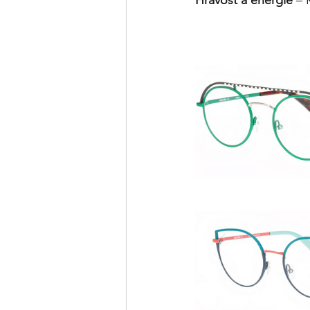
Hravost a energie
 – 