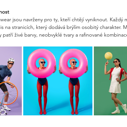
anost
r jsou navrženy pro ty, kteří chtějí vyniknout. Každý 
s na stranicích, který dodává brýlím osobitý charakter. M
y patří živé barvy, neobvyklé tvary a rafinované kombinac