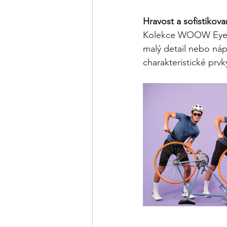
Hravost a sofistikov
Kolekce WOOW Eyewea
malý detail nebo nápi
charakteristické prvk