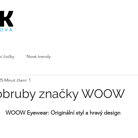
Domů
O nás
Kontakt
Rezervace
Novinky
Gra
í čočky
Nové trendy
25
Minut čtení: 1
 obruby značky WOOW
WOOW Eyewear: Originální styl a hravý design