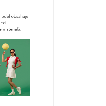
model obsahuje 
ezi 
e materiálů.