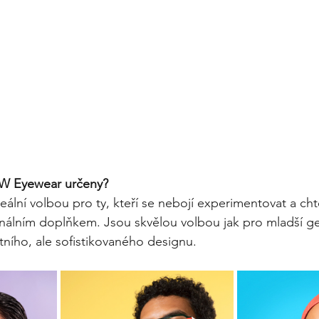
W Eyewear určeny?
lní volbou pro ty, kteří se nebojí experimentovat a chtě
inálním doplňkem. Jsou skvělou volbou jak pro mladší ge
tního, ale sofistikovaného designu.