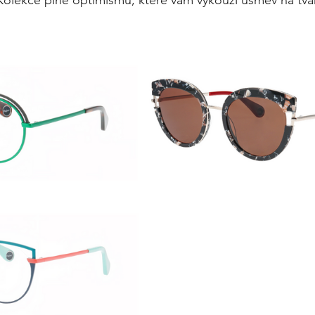
Kolekce plné optimismu, které vám vykouzí úsměv na tvář