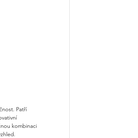
ost. Patří 
vativní 
čnou kombinaci 
vzhled.