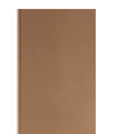
přeskakujete mezi monitorem a papíry na stole, oči
dostávají pořádně zabrat. Právě na tenhle typ
každodenní zátěže reaguje novinka od společnosti
Essilor – pracovní čočky Varilux Immersia. Nejsou to
klasické multifokální brýle na celý den. A právě v
tom je jejich síla. Když klasické brýle n