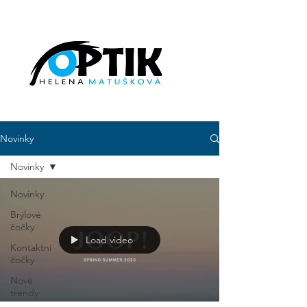
Novinky
Novinky
Novinky
Brýlové
čočky
Load video
Kontaktní
čočky
Nové
trendy