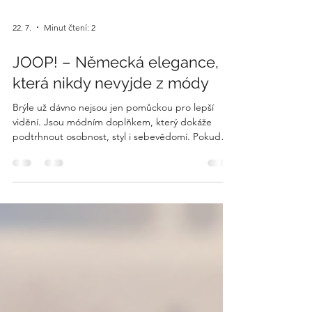
22. 7.
Minut čtení: 2
JOOP! – Německá elegance,
která nikdy nevyjde z módy
Brýle už dávno nejsou jen pomůckou pro lepší
vidění. Jsou módním doplňkem, který dokáže
podtrhnout osobnost, styl i sebevědomí. Pokud
hledáte spojení nadčasového designu, prvotřídní
kvality a německé preciznosti, značka JOOP! patří
mezi ty, které by rozhodně neměly uniknout vaší
pozornosti. Tradice německého designu Značku
JOOP! založil známý německý návrhář Wolfgang
Joop, který se proslavil svým smyslem pro
eleganci, luxus a moderní design. Z původně
módní značky se během le