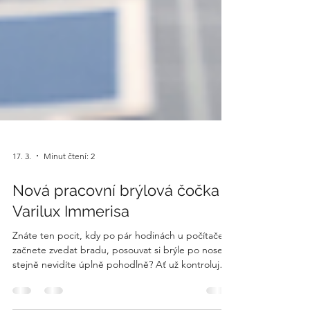
17. 3.
Minut čtení: 2
Nová pracovní brýlová čočka -
Varilux Immerisa
Znáte ten pocit, kdy po pár hodinách u počítače
začnete zvedat bradu, posouvat si brýle po nose a
stejně nevidíte úplně pohodlně? Ať už kontrolujete
e-maily, pracujete v tabulkách nebo jen